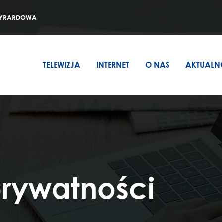
TELEWIZJA
 ŻYRARDOWA
INTERNET
O NAS
TELEWIZJA
INTERNET
O NAS
AKTUALN
AKTUALNOŚCI
STREFA KLIENTA
prywatności