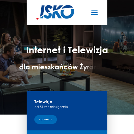
TELEWIZJA
INTERNET
O NAS
I
n
t
e
r
n
e
t
i
T
e
l
e
w
i
z
j
a
AKTUALNOŚCI
STREFA KLIENTA
d
l
a
m
i
e
s
z
k
a
ń
c
ó
w
Ż
y
r
a
r
d
o
w
a
Telewizja
od 51 zł / miesięcznie
sprawdź