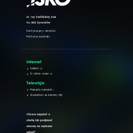
ul. Izy Zielińskiej 36A
96-300 Żyrardów
Polityka prywatności
Polityka cookies
już od
Internet
39 zł / miesiąc
Internet
Kablowy
Światłowodowy
Telewizja
Pakiety kanałów
Dodatkowe Kanały HD
Chcesz zapytać o
ofertę lub podpisać
umowę na wybrane
usługi?